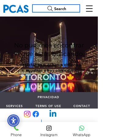
Search
No pudimos encontrar
lo que estás buscando.
Contáctanos o echa un vistazo a
nuestros otros servicios
PRIVACIDAD
SERVICES
TERMS OF USE
CONTACT
©
Phone
Instagram
WhatsApp