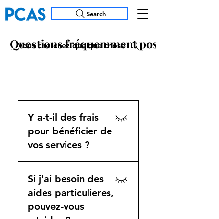
Search
Questions fréquemment posées
Questions fréquemment posées
Général
Y a-t-il des frais
pour bénéficier de
vos services ?
Les frais ne sont pas
directement facturés
Si j'ai besoin des
aux participants, mais
aides particulieres,
peuvent être applicables
pouvez-vous
en fonction de la source