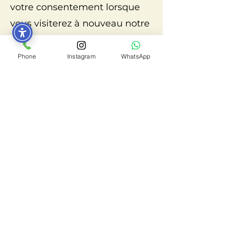
votre consentement lorsque
vous visiterez à nouveau notre
site Web.
Phone
Instagram
WhatsApp
8. Vos droits concernant
les données personnelles
Vous disposez des droits
suivants concernant vos
données personnelles :
vous pouvez soumettre une
demande d'accès aux